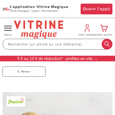
L’application Vitrine Magique
x
Ouvrir l’appli
Téléchargez l’appli maintenant
Changer
Menu
Mon compte
Mon panier
de
navigation
5 € ou 10 € de réduction* - profitez-en vite →
Retour