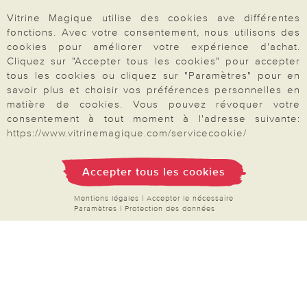
Mon compte
Vitrine Magique utilise des cookies ave différentes
Inscription Newsletter
fonctions. Avec votre consentement, nous utilisons des
cookies pour améliorer votre expérience d'achat.
Demande de catalogue
Cliquez sur "Accepter tous les cookies" pour accepter
Données personnelles
tous les cookies ou cliquez sur "Paramètres" pour en
savoir plus et choisir vos préférences personnelles en
Droit de rétractation
matière de cookies. Vous pouvez révoquer votre
Rétractation
consentement à tout moment à l'adresse suivante:
https://www.vitrinemagique.com/servicecookie/
Accepter tous les cookies
Paiement & Livraison
Mentions légales
|
Accepter le nécessaire
Paramètres
|
Protection des données
À propos de nous
Besoin d'aide?