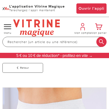
L’application Vitrine Magique
x
Ouvrir l’appli
Téléchargez l’appli maintenant
Changer
Menu
Mon compte
Mon panier
de
navigation
5 € ou 10 € de réduction* - profitez-en vite →
Retour