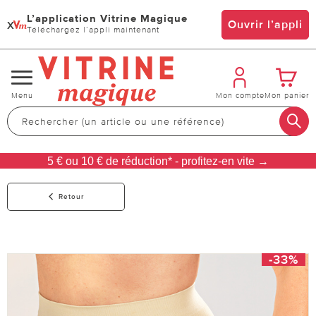
L’application Vitrine Magique
x
Ouvrir l’appli
Téléchargez l’appli maintenant
Changer
Menu
Mon compte
Mon panier
de
navigation
5 € ou 10 € de réduction* - profitez-en vite →
Retour
-33%