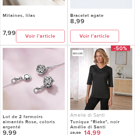
Mitaines, lilas
Bracelet agate
8,99
7,99
Voir l’article
Voir l’article
-50%
Amelie di Santi
Lot de 2 fermoirs
aimantés Rose, coloris
Tunique "Rieke", noir
argenté
Amélie di Santi
9,99
14,99
29,99