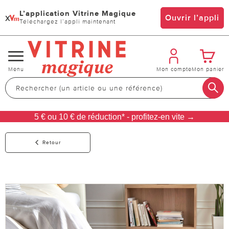
L’application Vitrine Magique
x
Ouvrir l’appli
Téléchargez l’appli maintenant
Changer
Menu
Mon compte
Mon panier
de
navigation
5 € ou 10 € de réduction* - profitez-en vite →
Retour