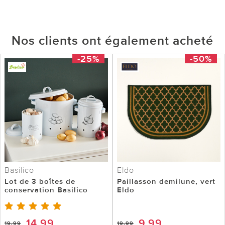
Nos clients ont également acheté
-25%
-50%
Basilico
Eldo
Lot de 3 boîtes de
Paillasson demilune, vert
conservation Basilico
Eldo
14,99
9,99
19,99
19,99