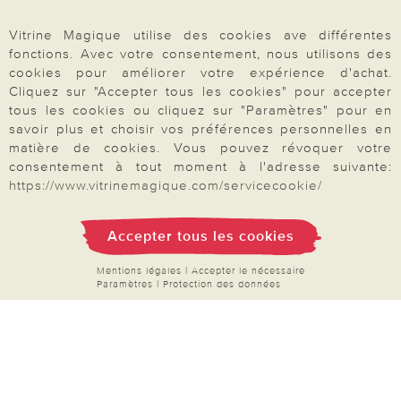
Mon compte
Vitrine Magique utilise des cookies ave différentes
Inscription Newsletter
fonctions. Avec votre consentement, nous utilisons des
cookies pour améliorer votre expérience d'achat.
Demande de catalogue
Cliquez sur "Accepter tous les cookies" pour accepter
Données personnelles
tous les cookies ou cliquez sur "Paramètres" pour en
savoir plus et choisir vos préférences personnelles en
Droit de rétractation
matière de cookies. Vous pouvez révoquer votre
Rétractation
consentement à tout moment à l'adresse suivante:
https://www.vitrinemagique.com/servicecookie/
Accepter tous les cookies
Paiement & Livraison
Mentions légales
|
Accepter le nécessaire
Paramètres
|
Protection des données
À propos de nous
Besoin d'aide?