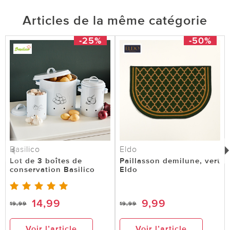
Articles de la même catégorie
-25%
-50%
Basilico
Eldo
Lot de 3 boîtes de
Paillasson demilune, vert
conservation Basilico
Eldo
14,99
9,99
19,99
19,99
Voir l’article
Voir l’article