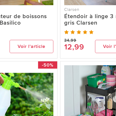
Clarsen
uteur de boissons
Étendoir à linge 3
Basilico
gris Clarsen
34,99
12,99
Voir l’article
Voir l
-50%