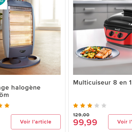
Multicuiseur 8 en 1
age halogène
röm
129,00
9
99,99
Voir l’article
Voir l