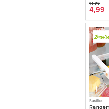
14,99
4,99
Basilico
Rangem