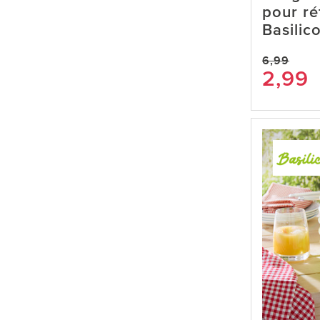
pour ré
Basilic
6,99
2,99