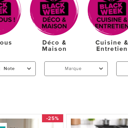
fous
Déco &
Cuisine 
Maison
Entretien
:
Note
Marque
-25%