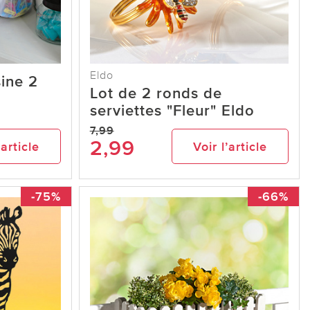
Eldo
ine 2
Lot de 2 ronds de
serviettes "Fleur" Eldo
7,99
2,99
’article
Voir l’article
-75%
-66%