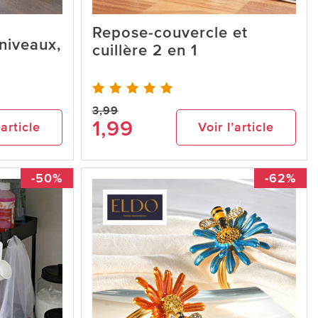
Repose-couvercle et
 niveaux,
cuillère 2 en 1
3,99
1,99
’article
Voir l’article
-50%
-62%