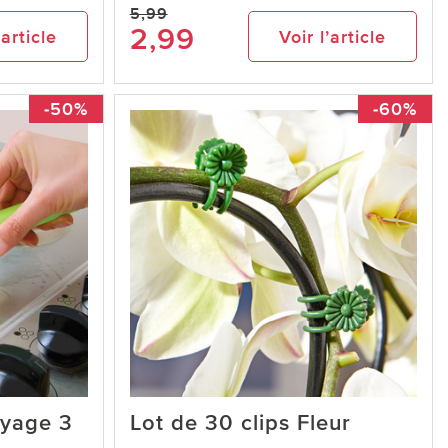
5,99
2,99
’article
Voir l’article
-50%
-60%
oyage 3
Lot de 30 clips Fleur