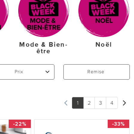
&
Mode & Bien-
Noël
être
Prix
Remise
1
2
3
4
-22%
-33%