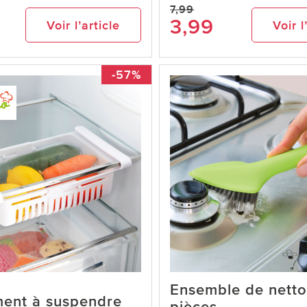
7,99
3,99
Voir l’article
Voir l
-57%
Ensemble de nett
ent à suspendre