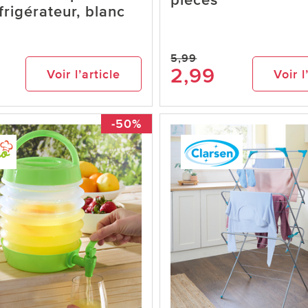
pièces
frigérateur, blanc
o
5,99
2,99
Voir l’article
Voir l
-50%