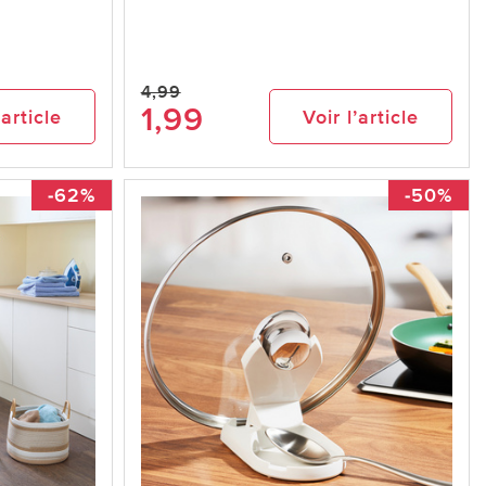
4,99
1,99
’article
Voir l’article
-62%
-50%