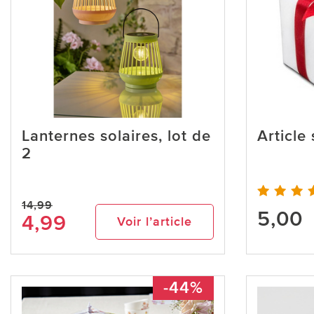
Lanternes solaires, lot de
Article
2
14,99
5,00
4,99
Voir l’article
-44%