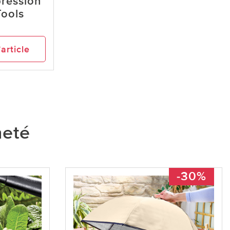
pression
Tools
’article
heté
-30%