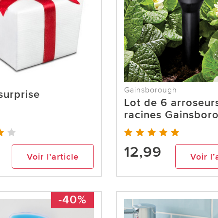
Gainsborough
 surprise
Lot de 6 arroseur
racines Gainsbor
12,99
Voir l’article
Voir l’
-40%