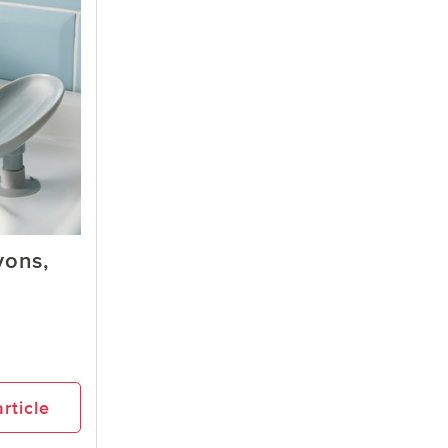
vons,
article