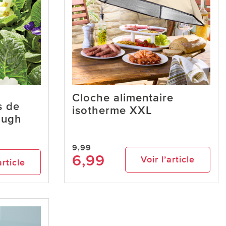
Cloche alimentaire
s de
isotherme XXL
ough
9,99
6,99
Voir l’article
article