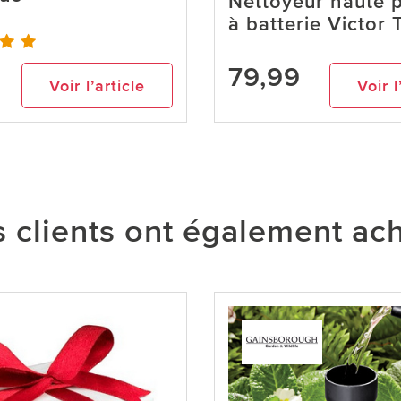
Nettoyeur haute 
à batterie Victor 
79,99
Voir l’article
Voir l
 clients ont également ac