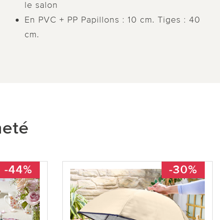
le salon
En PVC + PP Papillons : 10 cm. Tiges : 40
cm.
heté
-44%
-30%