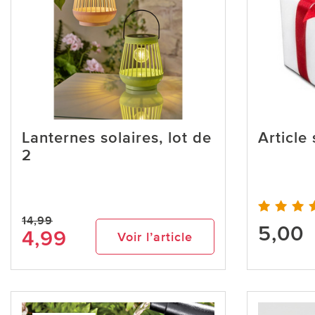
Lanternes solaires, lot de
Article
2
14,99
5,00
4,99
Voir l’article