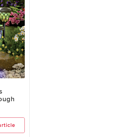
s
rough
article