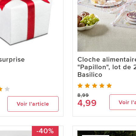
 surprise
Cloche alimentair
"Papillon", lot de 
Basilico
8,99
4,99
Voir l’
Voir l’article
-40%