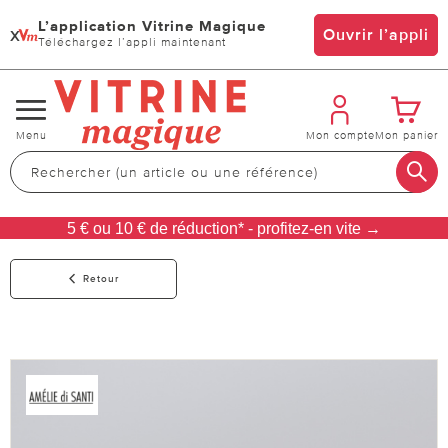
L’application Vitrine Magique
x
Ouvrir l’appli
Téléchargez l’appli maintenant
Changer
Menu
Mon compte
Mon panier
de
navigation
5 € ou 10 € de réduction* - profitez-en vite →
Retour