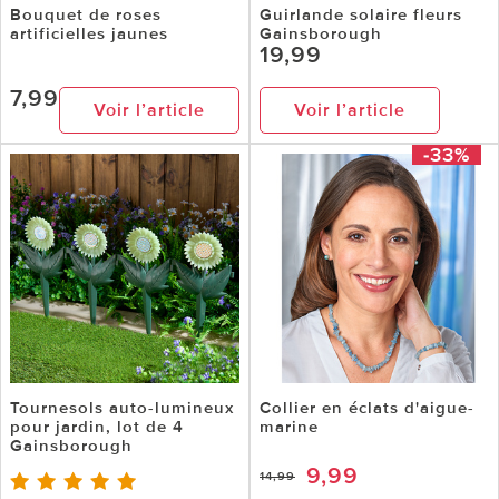
Bouquet de roses
Guirlande solaire fleurs
artificielles jaunes
Gainsborough
19,99
7,99
Voir l’article
Voir l’article
-33%
Tournesols auto-lumineux
Collier en éclats d'aigue-
pour jardin, lot de 4
marine
Gainsborough
9,99
14,99