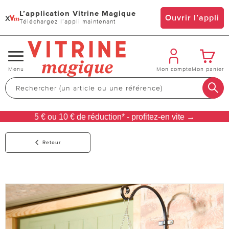
L’application Vitrine Magique
x
Ouvrir l’appli
Téléchargez l’appli maintenant
Changer
Menu
Mon compte
Mon panier
de
navigation
5 € ou 10 € de réduction* - profitez-en vite →
Retour