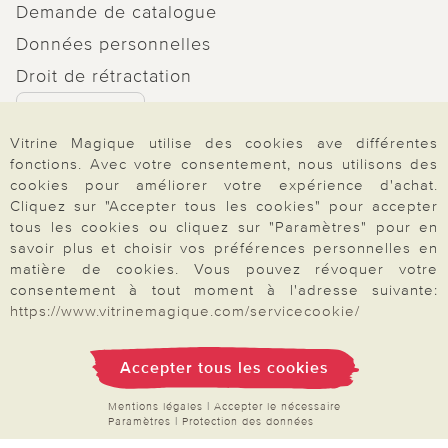
Demande de catalogue
Données personnelles
Droit de rétractation
Rétractation
Vitrine Magique utilise des cookies ave différentes
fonctions. Avec votre consentement, nous utilisons des
cookies pour améliorer votre expérience d'achat.
Cliquez sur "Accepter tous les cookies" pour accepter
Paiement & Livraison
tous les cookies ou cliquez sur "Paramètres" pour en
savoir plus et choisir vos préférences personnelles en
matière de cookies. Vous pouvez révoquer votre
consentement à tout moment à l'adresse suivante:
À propos de nous
https://www.vitrinemagique.com/servicecookie/
Accepter tous les cookies
Besoin d'aide?
Mentions légales
|
Accepter le nécessaire
Paramètres
|
Protection des données
Mentions légales
|
CGV
|
Données & liberté
|
Vie privée & cookies