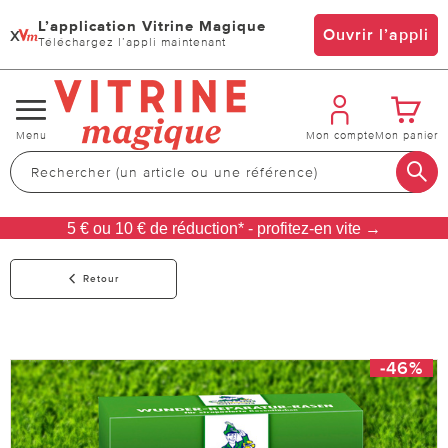
L’application Vitrine Magique
x
Ouvrir l’appli
Téléchargez l’appli maintenant
Changer
Menu
Mon compte
Mon panier
de
navigation
5 € ou 10 € de réduction* - profitez-en vite →
Retour
-46%