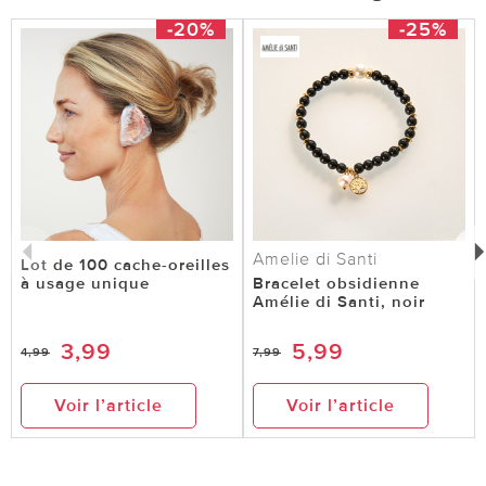
-20%
-25%
Amelie di Santi
Lot de 100 cache-oreilles
à usage unique
Bracelet obsidienne
Amélie di Santi, noir
3,99
5,99
4,99
7,99
Voir l’article
Voir l’article