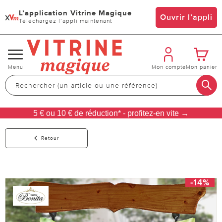
L’application Vitrine Magique
x
Ouvrir l’appli
Téléchargez l’appli maintenant
Changer
Menu
Mon compte
Mon panier
de
navigation
5 € ou 10 € de réduction* - profitez-en vite →
Retour
-14%