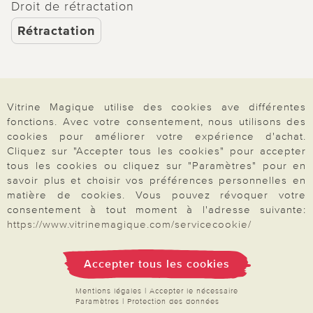
Droit de rétractation
Rétractation
Paiement & Livraison
Vitrine Magique utilise des cookies ave différentes
fonctions. Avec votre consentement, nous utilisons des
cookies pour améliorer votre expérience d'achat.
Cliquez sur "Accepter tous les cookies" pour accepter
À propos de nous
tous les cookies ou cliquez sur "Paramètres" pour en
savoir plus et choisir vos préférences personnelles en
matière de cookies. Vous pouvez révoquer votre
consentement à tout moment à l'adresse suivante:
Besoin d'aide?
https://www.vitrinemagique.com/servicecookie/
Mentions légales
|
CGV
|
Données & liberté
|
Vie privée & cookies
Accepter tous les cookies
Prix en Euro, TVA légale incluse
©2026 Vitrine Magique
Mentions légales
|
Accepter le nécessaire
Paramètres
|
Protection des données