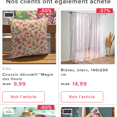
Nos clients ont également acheté
-50%
-57%
Eldo
Rideau, blanc, 140x230
Coussin décoratif "Magie
cm
des fleurs
9,99
14,99
19,99
34,99
Voir l’article
Voir l’article
-50%