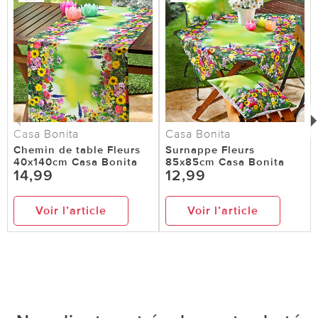
Casa Bonita
Casa Bonita
Chemin de table Fleurs
Surnappe Fleurs
40x140cm Casa Bonita
85x85cm Casa Bonita
14,99
12,99
Voir l’article
Voir l’article