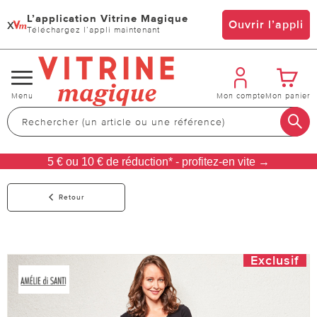
L’application Vitrine Magique
x
Ouvrir l’appli
Téléchargez l’appli maintenant
Changer
Menu
Mon compte
Mon panier
de
navigation
5 € ou 10 € de réduction* - profitez-en vite →
Retour
Exclusif