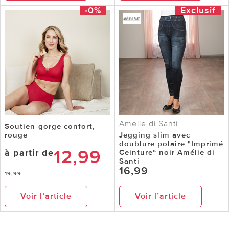
-0%
Exclusif
Amelie di Santi
Soutien-gorge confort,
rouge
Jegging slim avec
doublure polaire "Imprimé
12,99
à partir de
Ceinture“ noir Amélie di
Santi
16,99
19,99
Voir l’article
Voir l’article