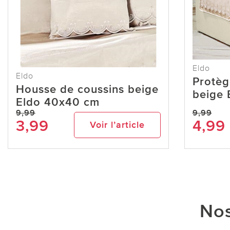
Eldo
Eldo
Protèg
Housse de coussins beige
beige 
Eldo 40x40 cm
9,99
9,99
3,99
4,99
Voir l’article
Nos