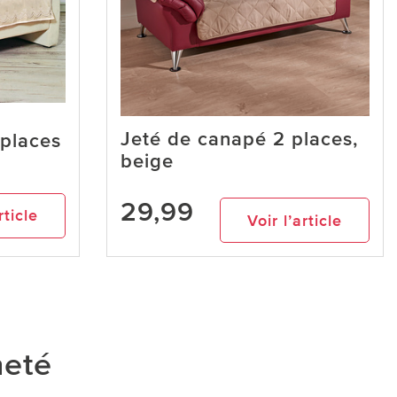
Jeté de canapé 2 places,
 places
beige
29,99
rticle
Voir l’article
heté