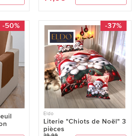
-50%
-37%
Eldo
euil
Literie "Chiots de Noël" 3
on
pièces
39,99