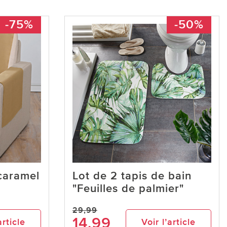
-75%
-50%
 caramel
Lot de 2 tapis de bain
"Feuilles de palmier"
29,99
14,99
article
Voir l’article