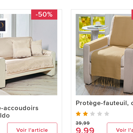
-50%
Protège-fauteuil,
e-accoudoirs
ldo
39,99
9,99
Voir l’article
Voir l’