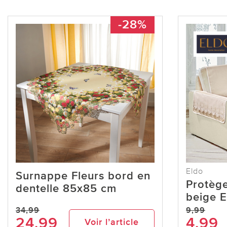
-28%
Eldo
Surnappe Fleurs bord en
Protèg
dentelle 85x85 cm
beige E
34,99
9,99
24,99
4,99
Voir l’article