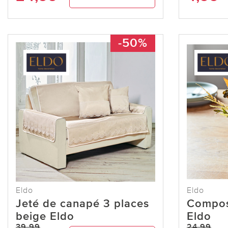
-50%
Eldo
Eldo
Jeté de canapé 3 places
Composi
beige Eldo
Eldo
39,99
24,99