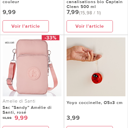
couleur
canalisations bio Captain
Clean 500 ml
9,99
7,99
(15,98 / 1l)
Voir l’article
Voir l’article
-33%
Amelie di Santi
Yoyo coccinelle, Ø5x3 cm
Sac ”Sandy” Amélie di
Santi, rosé
9,99
3,99
14,99