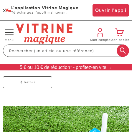
L’application Vitrine Magique
x
Ouvrir l’appli
Téléchargez l’appli maintenant
Changer
Menu
Mon compte
Mon panier
de
navigation
5 € ou 10 € de réduction* - profitez-en vite →
Retour