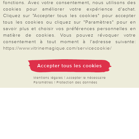
proposons une sélection d’
accessoires pour le
fonctions. Avec votre consentement, nous utilisons des
bien-être quotidien
: soins pour les mains et les
cookies pour améliorer votre expérience d'achat.
Cliquez sur "Accepter tous les cookies" pour accepter
pieds, articles de bain, objets relaxants et petits
tous les cookies ou cliquez sur "Paramètres" pour en
équipements pour se sentir bien au quotidien.
savoir plus et choisir vos préférences personnelles en
Notre sélection de mode pour femmes séduit par
matière de cookies. Vous pouvez révoquer votre
consentement à tout moment à l'adresse suivante:
sa praticité et son style confortable, idéal pour
https://www.vitrinemagique.com/servicecookie/
toutes les saisons. Commandez facilement et en
Votre commande
toute sécurité par carte bancaire, PayPal ou par
Accepter tous les cookies
chèque. Naviguez dans nos catégories
FAQ
thématiques, enrichies régulièrement de
Mentions légales
|
Accepter le nécessaire
Paramètres
|
Protection des données
nouveautés à découvrir.
Produits à découvrir en
Mon compte
ce moment
:
filets à linge
,
couvres-plats
,
Inscription Newsletter
piluliers
,
brosses de nettoyage
et bien plus
Demande de catalogue
encore.
Données personnelles
Droit de rétractation
Rétractation