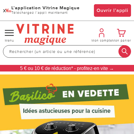
L’application Vitrine Magique
x
Ouvrir l’appli
Téléchargez l’appli maintenant
Changer
Menu
Mon compte
Mon panier
de
navigation
5 € ou 10 € de réduction* - profitez-en vite →