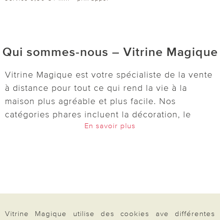
Qui sommes-nous – Vitrine Magique
Vitrine Magique est votre spécialiste de la vente
à distance pour tout ce qui rend la vie à la
maison plus agréable et plus facile. Nos
catégories phares incluent la décoration, le
En savoir plus
jardin, l’entretien, la cuisine, le bien-être et
l’univers de la maison. Découvrez des idées
pratiques et astucieuses :
lampes solaires
,
décorations pour le jardin et le balcon,
accessoires de cuisine, boîtes de conservation,
outils pour le micro-ondes et bien d’autres
articles du quotidien. Pour votre bien-être, nous
Vitrine Magique utilise des cookies ave différentes