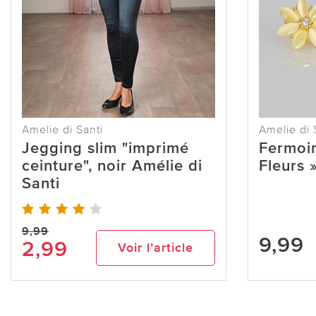
Amelie di Santi
Amelie di 
Jegging slim "imprimé
Fermoir
ceinture", noir Amélie di
Fleurs 
Santi
9,99
9,99
2,99
Voir l’article