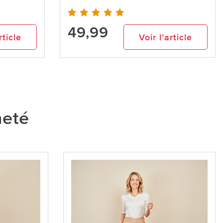
49,99
rticle
Voir l’article
heté