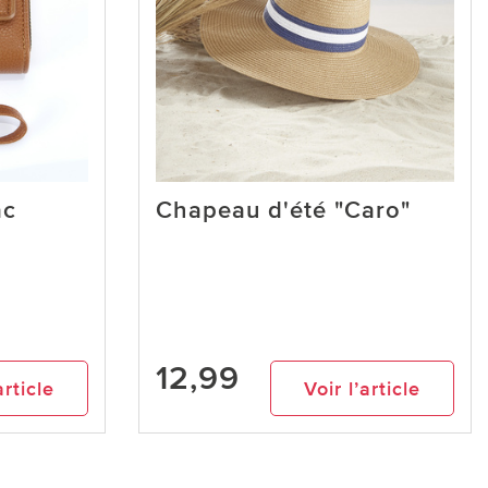
ac
Chapeau d'été "Caro"
12,99
article
Voir l’article