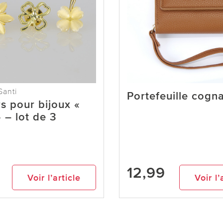
Santi
Portefeuille cogn
s pour bijoux «
» – lot de 3
12,99
Voir l’article
Voir l’