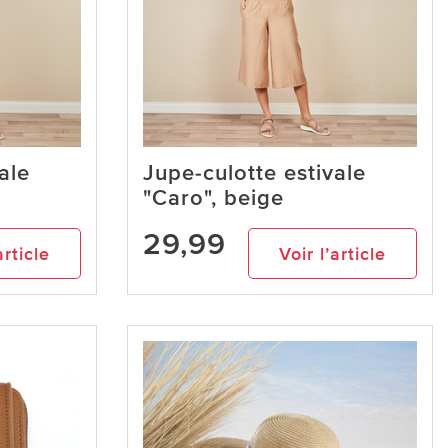
ale
Jupe-culotte estivale
"Caro", beige
29,99
article
Voir l’article