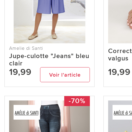
Amelie di Santi
Correct
Jupe-culotte "Jeans" bleu
valgus
clair
19,99
19,99
Voir l’article
-70%