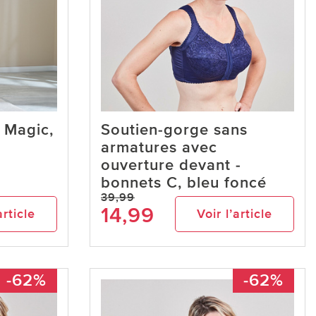
 Magic,
Soutien-gorge sans
armatures avec
ouverture devant -
bonnets C, bleu foncé
39,99
14,99
article
Voir l’article
-62%
-62%