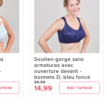
ns
Soutien-gorge sans
armatures avec
-
ouverture devant -
bonnets D, bleu foncé
39,99
14,99
article
Voir l’article