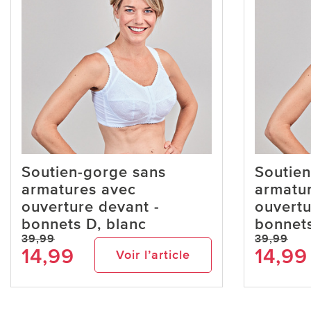
Soutien-gorge sans
Soutien
armatures avec
armatu
ouverture devant -
ouvertu
bonnets D, blanc
bonnets
39,99
39,99
14,99
14,99
Voir l’article