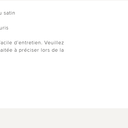
u satin
uris
acile d’entretien. Veuillez
haitée à préciser lors de la