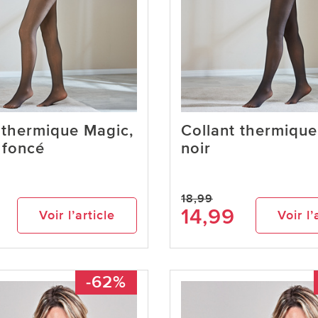
 thermique Magic,
Collant thermique
 foncé
noir
18,99
14,99
Voir l’article
Voir l’
-62%