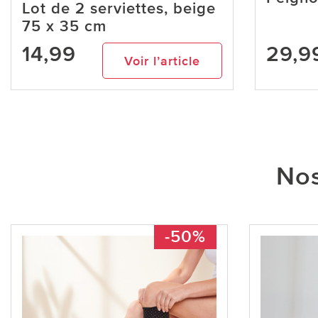
Lot de 2 serviettes, beige
75 x 35 cm
14,99
29,9
Voir l’article
Nos
-50%