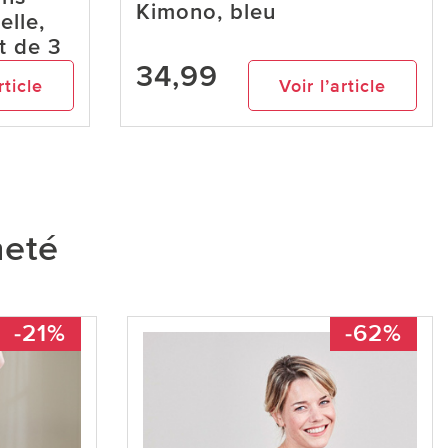
Kimono, bleu
elle,
ot de 3
34,99
rticle
Voir l’article
heté
-21%
-62%