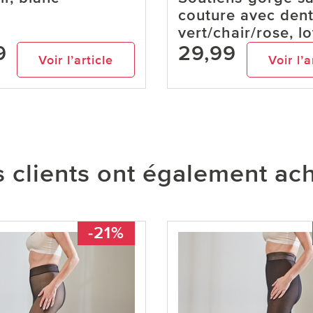
couture avec dent
vert/chair/rose, l
9
29,99
Voir l’article
Voir l’a
 clients ont également ac
-21%