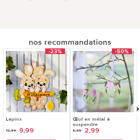
nos recommandations
-23%
-50%
Lapins
Œuf en métal à
suspendre
9,99
2,99
12,99
5,99