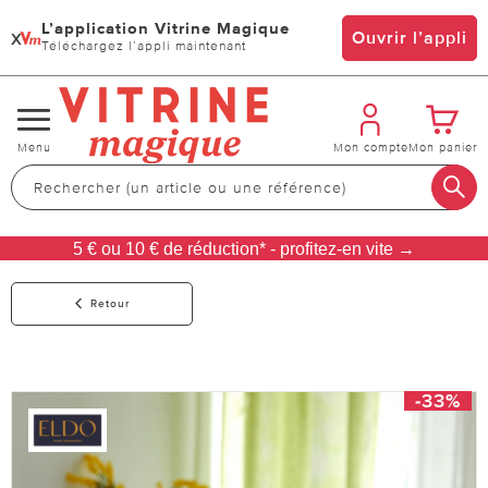
L’application Vitrine Magique
x
Ouvrir l’appli
Téléchargez l’appli maintenant
Changer
Menu
Mon compte
Mon panier
de
navigation
5 € ou 10 € de réduction* - profitez-en vite →
Retour
-33%