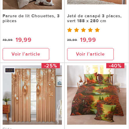
Parure de lit Chouettes, 3
Jeté de canapé 3 places,
pièces
vert 188 x 280 cm
19,99
19,99
49,99
39,99
Voir l’article
Voir l’article
-25%
-40%