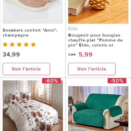
Eldo
Sneakers confort "Anni",
champagne
Bougeoir pour bougies
chauffe-plat "Pomme de
pin" Eldo, coloris or
34,99
5,99
7,99
Voir l’article
Voir l’article
-60%
-50%