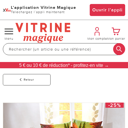
L’application Vitrine Magique
x
Ouvrir l’appli
Téléchargez l’appli maintenant
Changer
Menu
Mon compte
Mon panier
de
navigation
5 € ou 10 € de réduction* - profitez-en vite →
Retour
-25%