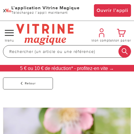
L’application Vitrine Magique
x
Ouvrir l’appli
Téléchargez l’appli maintenant
Changer
Menu
Mon compte
Mon panier
de
navigation
5 € ou 10 € de réduction* - profitez-en vite →
Retour