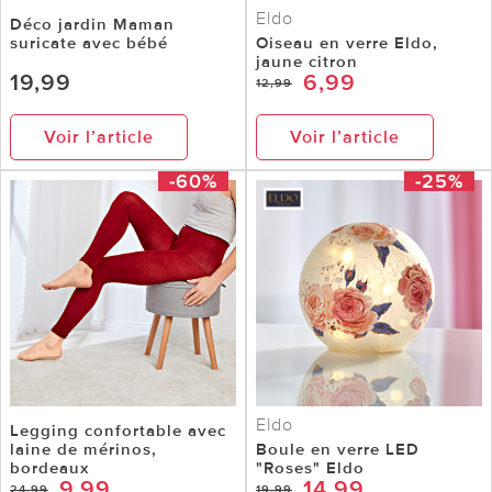
Eldo
Déco jardin Maman
suricate avec bébé
Oiseau en verre Eldo,
jaune citron
19,99
6,99
12,99
Voir l’article
Voir l’article
-60%
-25%
Eldo
Legging confortable avec
laine de mérinos,
Boule en verre LED
bordeaux
"Roses" Eldo
9,99
14,99
24,99
19,99