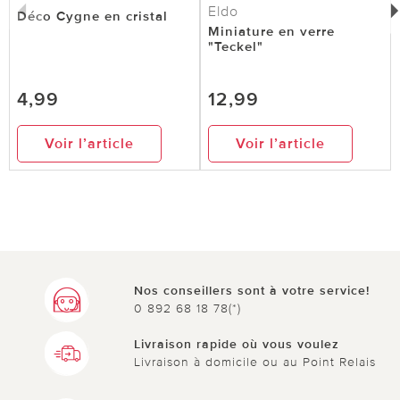
L'oiseau en verre est magnifique. Il était bien
Eldo
Déco Cygne en cristal
Miniature en verre
emballé et est arrivé en bon état. [Traduit
"Teckel"
automatiquement de l'allemand]
4,99
12,99
0 sur 0 ont trouvé cette évaluation utile.
Voir l’article
Voir l’article
utile
pas utile
Nos conseillers sont à votre service!
0 892 68 18 78(*)
Livraison rapide où vous voulez
Livraison à domicile ou au Point Relais