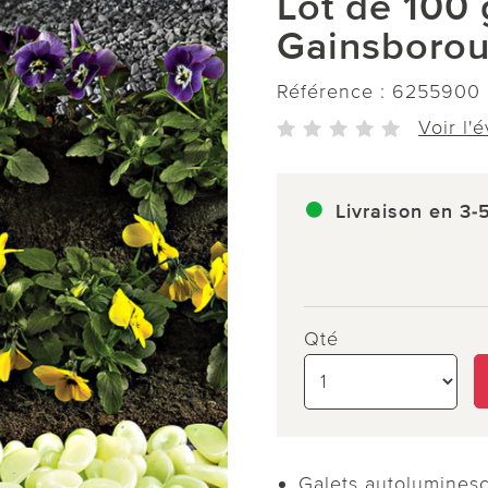
Lot de 100 
Gainsboro
Référence :
6255900
Voir l'
Livraison en 3-
Qté
Galets autoluminesc