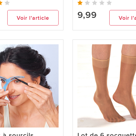
9,99
Voir l’article
Voir l’
 à sourcils
Lot de 6 socquett