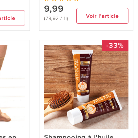
9,99
Voir l’article
article
(79,92 / 1l)
-33%
es en
Shampooing à l'huile