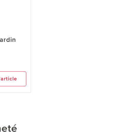
ardin
’article
heté