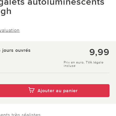
galets autoluminescents
ugh
évaluation
9,99
5 jours ouvrés
Prix en euro, TVA légale
incluse
Ajouter au panier
ents très réalistes