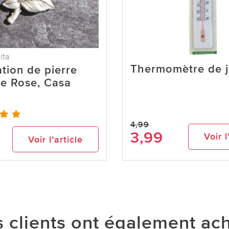
ita
Thermomètre de j
tion de pierre
e Rose, Casa
4,99
3,99
Voir l
Voir l’article
 clients ont également ac