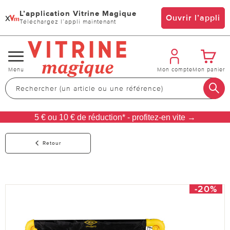
L’application Vitrine Magique
x
Ouvrir l’appli
Téléchargez l’appli maintenant
Changer
Menu
Mon compte
Mon panier
de
navigation
5 € ou 10 € de réduction* - profitez-en vite →
Retour
-20%