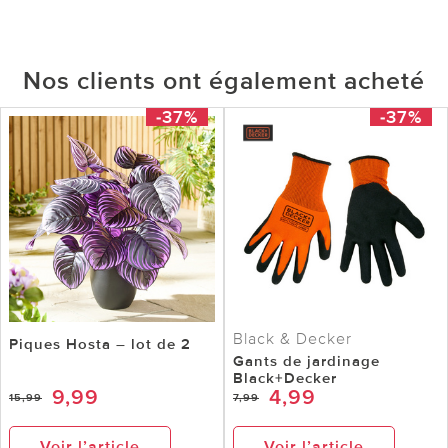
Nos clients ont également acheté
-37%
-37%
Black & Decker
Piques Hosta – lot de 2
Gants de jardinage
Black+Decker
9,99
4,99
15,99
7,99
Voir l’article
Voir l’article