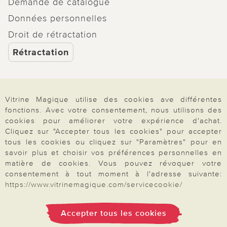
Demande de catalogue
Données personnelles
Droit de rétractation
Rétractation
Vitrine Magique utilise des cookies ave différentes
Paiement & Livraison
fonctions. Avec votre consentement, nous utilisons des
cookies pour améliorer votre expérience d'achat.
Cliquez sur "Accepter tous les cookies" pour accepter
tous les cookies ou cliquez sur "Paramètres" pour en
À propos de nous
savoir plus et choisir vos préférences personnelles en
matière de cookies. Vous pouvez révoquer votre
consentement à tout moment à l'adresse suivante:
Besoin d'aide?
https://www.vitrinemagique.com/servicecookie/
Accepter tous les cookies
Mentions légales
|
CGV
|
Données & liberté
|
Vie privée & cookies