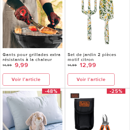
Gants pour grillades extra
Set de jardin 2 pièces
résistants à la chaleur
motif citron
9,99
12,99
14,99
14,99
Voir l’article
Voir l’article
-48%
-25%