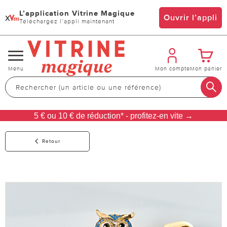
L’application Vitrine Magique
x
Ouvrir l’appli
Téléchargez l’appli maintenant
Changer
Menu
Mon compte
Mon panier
de
navigation
5 € ou 10 € de réduction* - profitez-en vite →
Retour