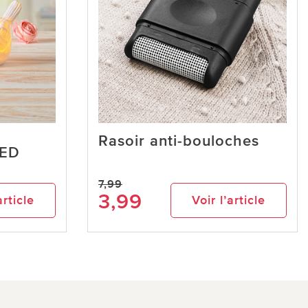
Rasoir anti-bouloches
LED
7,99
3,99
article
Voir l’article