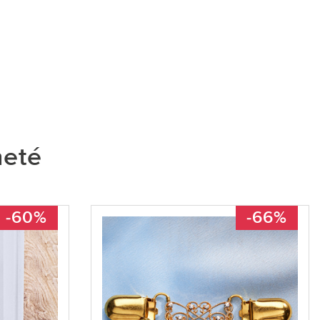
heté
-60%
-66%