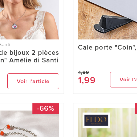
Santi
Cale porte "Coin",
de bijoux 2 pièces
on" Amélie di Santi
4,99
1,99
Voir l’
Voir l’article
-66%