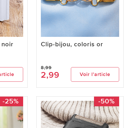
 noir
Clip-bijou, coloris or
8,99
2,99
article
Voir l’article
-25%
-50%