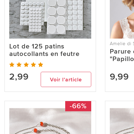
Amelie di 
Lot de 125 patins
Parure 
autocollants en feutre
"Papill
2,99
9,99
Voir l’article
-66%