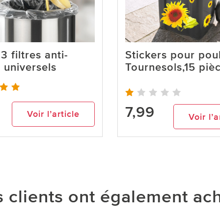
3 filtres anti-
Stickers pour pou
 universels
Tournesols,15 piè
7,99
Voir l’article
Voir l’a
 clients ont également ac