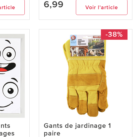
6,99
article
Voir l’article
-38%
ants
Gants de jardinage 1
sages
paire