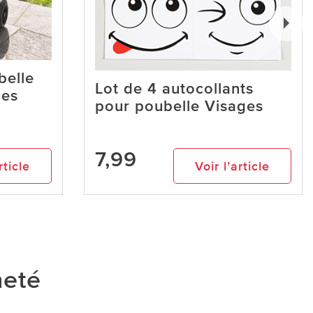
belle
Lot de 4 autocollants
ces
pour poubelle Visages
7,99
rticle
Voir l’article
heté