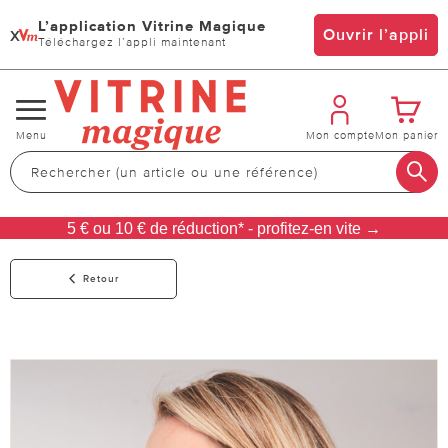
L’application Vitrine Magique
x
Ouvrir l’appli
Téléchargez l’appli maintenant
Changer
Menu
Mon compte
Mon panier
de
navigation
5 € ou 10 € de réduction* - profitez-en vite →
Retour