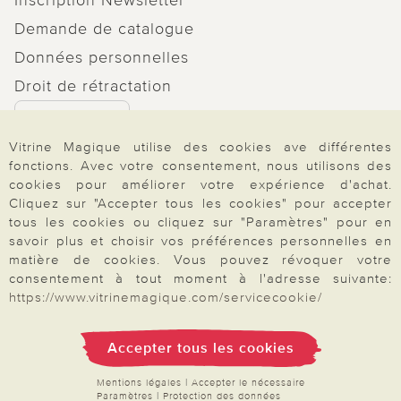
Demande de catalogue
Données personnelles
Droit de rétractation
Rétractation
Vitrine Magique utilise des cookies ave différentes
fonctions. Avec votre consentement, nous utilisons des
cookies pour améliorer votre expérience d'achat.
Cliquez sur "Accepter tous les cookies" pour accepter
Paiement & Livraison
tous les cookies ou cliquez sur "Paramètres" pour en
savoir plus et choisir vos préférences personnelles en
matière de cookies. Vous pouvez révoquer votre
consentement à tout moment à l'adresse suivante:
À propos de nous
https://www.vitrinemagique.com/servicecookie/
Besoin d'aide?
Accepter tous les cookies
Mentions légales
|
Accepter le nécessaire
Paramètres
|
Protection des données