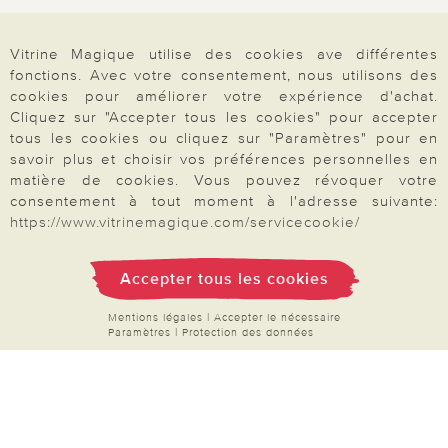
Données personnelles
Droit de rétractation
Vitrine Magique utilise des cookies ave différentes
fonctions. Avec votre consentement, nous utilisons des
Rétractation
cookies pour améliorer votre expérience d'achat.
Cliquez sur "Accepter tous les cookies" pour accepter
tous les cookies ou cliquez sur "Paramètres" pour en
savoir plus et choisir vos préférences personnelles en
matière de cookies. Vous pouvez révoquer votre
Paiement & Livraison
consentement à tout moment à l'adresse suivante:
https://www.vitrinemagique.com/servicecookie/
À propos de nous
Accepter tous les cookies
Mentions légales
|
Accepter le nécessaire
Paramètres
|
Protection des données
Besoin d'aide?
Mentions légales
|
CGV
|
Données & liberté
|
Vie privée & cookies
Prix en Euro, TVA légale incluse