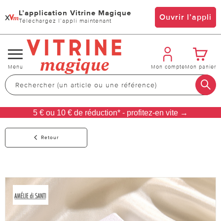
L’application Vitrine Magique
x
Ouvrir l’appli
Téléchargez l’appli maintenant
Changer
Menu
Mon compte
Mon panier
de
navigation
5 € ou 10 € de réduction* - profitez-en vite →
Retour