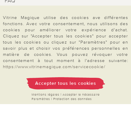
FAQ
Mon compte
Vitrine Magique utilise des cookies ave différentes
Inscription Newsletter
fonctions. Avec votre consentement, nous utilisons des
Demande de catalogue
cookies pour améliorer votre expérience d'achat.
Cliquez sur "Accepter tous les cookies" pour accepter
Données personnelles
tous les cookies ou cliquez sur "Paramètres" pour en
Droit de rétractation
savoir plus et choisir vos préférences personnelles en
matière de cookies. Vous pouvez révoquer votre
Rétractation
consentement à tout moment à l'adresse suivante:
https://www.vitrinemagique.com/servicecookie/
Accepter tous les cookies
Paiement & Livraison
Mentions légales
|
Accepter le nécessaire
Paramètres
|
Protection des données
À propos de nous