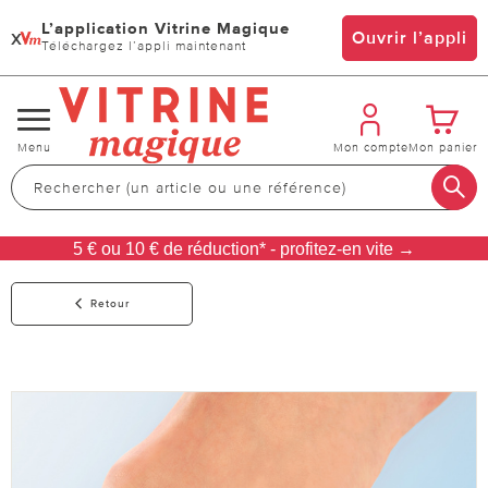
L’application Vitrine Magique
x
Ouvrir l’appli
Téléchargez l’appli maintenant
Changer
Menu
Mon compte
Mon panier
de
navigation
5 € ou 10 € de réduction* - profitez-en vite →
Retour