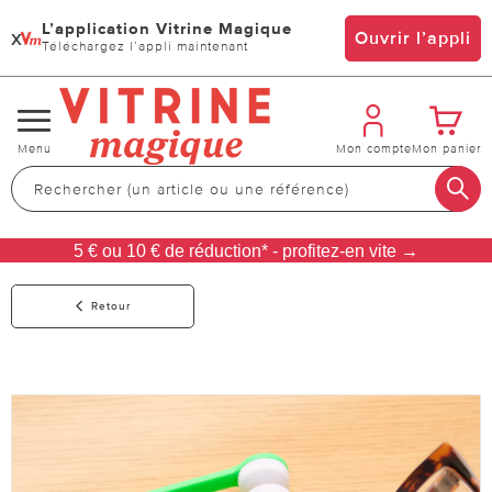
L’application Vitrine Magique
x
Ouvrir l’appli
Téléchargez l’appli maintenant
Changer
Menu
Mon compte
Mon panier
de
navigation
5 € ou 10 € de réduction* - profitez-en vite →
Retour