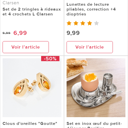
Clarsen
Lunettes de lecture
Set de 2 tringles à rideaux
pliables, correction +4
et 4 crochets L Clarsen
dioptries
6,99
9,99
9,99
Voir l’article
Voir l’article
-50%
Clous d'oreilles "Goutte"
Set en inox œuf du petit-