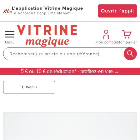
L’application Vitrine Magique
x
Ouvrir l’appli
Téléchargez l’appli maintenant
Changer
Menu
Mon compte
Mon panier
de
navigation
5 € ou 10 € de réduction* - profitez-en vite →
Retour