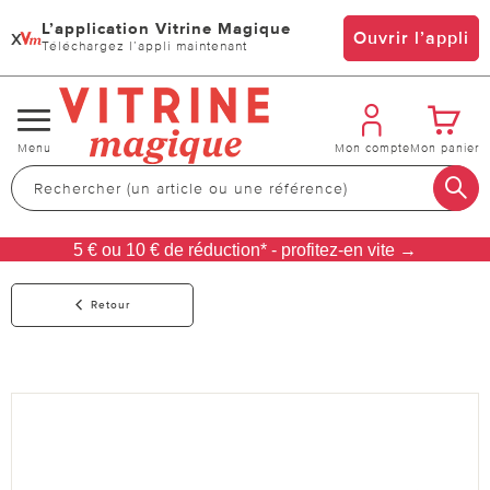
L’application Vitrine Magique
x
Ouvrir l’appli
Téléchargez l’appli maintenant
Changer
Menu
Mon compte
Mon panier
de
navigation
5 € ou 10 € de réduction* - profitez-en vite →
Retour