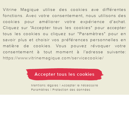
Mon compte
Vitrine Magique utilise des cookies ave différentes
Inscription Newsletter
fonctions. Avec votre consentement, nous utilisons des
cookies pour améliorer votre expérience d'achat.
Demande de catalogue
Cliquez sur "Accepter tous les cookies" pour accepter
Données personnelles
tous les cookies ou cliquez sur "Paramètres" pour en
savoir plus et choisir vos préférences personnelles en
Droit de rétractation
matière de cookies. Vous pouvez révoquer votre
Rétractation
consentement à tout moment à l'adresse suivante:
https://www.vitrinemagique.com/servicecookie/
Accepter tous les cookies
Paiement & Livraison
Mentions légales
|
Accepter le nécessaire
Paramètres
|
Protection des données
À propos de nous
Besoin d'aide?