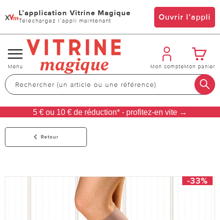
L’application Vitrine Magique
x
Ouvrir l’appli
Téléchargez l’appli maintenant
Changer
Menu
Mon compte
Mon panier
de
navigation
5 € ou 10 € de réduction* - profitez-en vite →
Retour
-33%