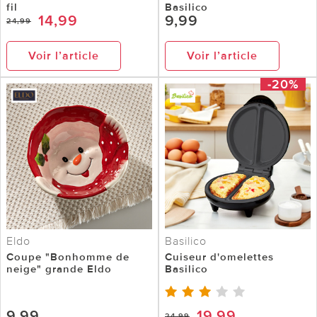
fil
Basilico
14,99
9,99
24,99
Voir l’article
Voir l’article
-20%
Eldo
Basilico
Coupe "Bonhomme de
Cuiseur d'omelettes
neige" grande Eldo
Basilico
9,99
19,99
24,99