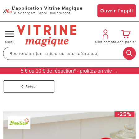
L’application Vitrine Magique
x
Ouvrir l’appli
Téléchargez l’appli maintenant
Changer
Menu
Mon compte
Mon panier
de
navigation
5 € ou 10 € de réduction* - profitez-en vite →
Retour
-25%