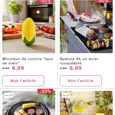
-30%
-30%
Minuteur de cuisine "épis
Spatule XL en acier
de maïs"
inoxydable
6,99
6,99
9,99
9,99
Voir l’article
Voir l’article
-33%