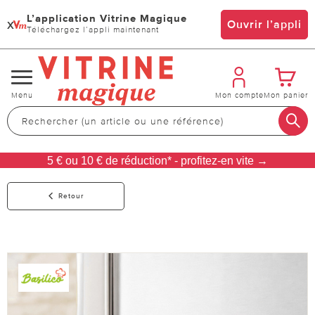
L’application Vitrine Magique
x
Ouvrir l’appli
Téléchargez l’appli maintenant
Changer
Menu
Mon compte
Mon panier
de
navigation
5 € ou 10 € de réduction* - profitez-en vite →
Retour