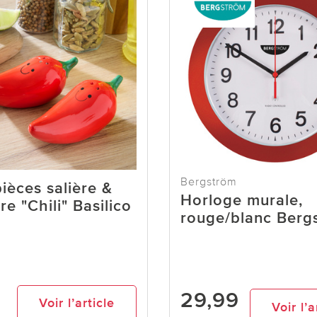
Bergström
pièces salière &
Horloge murale,
re "Chili" Basilico
rouge/blanc Berg
29,99
Voir l’article
Voir l’a