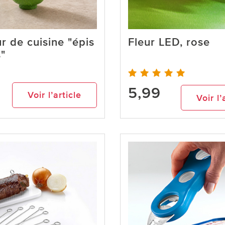
r de cuisine "épis
Fleur LED, rose
"
5,99
Voir l’article
Voir l’