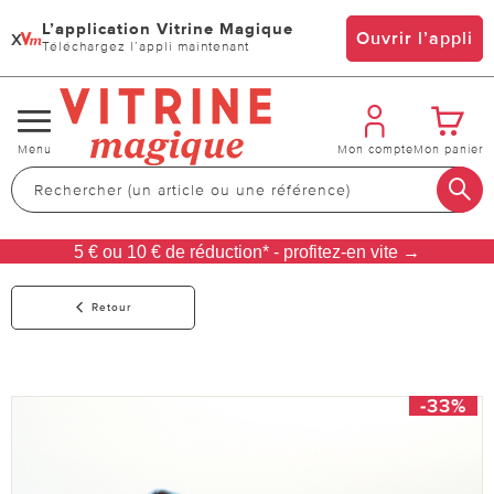
L’application Vitrine Magique
x
Ouvrir l’appli
Téléchargez l’appli maintenant
Changer
Menu
Mon compte
Mon panier
de
navigation
5 € ou 10 € de réduction* - profitez-en vite →
Retour
-33%