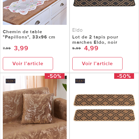
Eldo
Chemin de table
"Papillons", 33x96 cm
Lot de 2 tapis pour
marches Eldo, noir
3,99
4,99
7,99
9,99
Voir l’article
Voir l’article
-50%
-50%