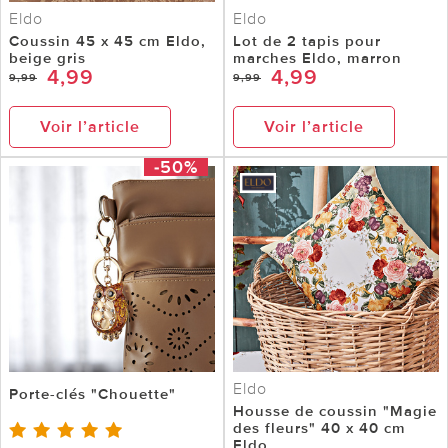
Eldo
Eldo
Coussin 45 x 45 cm Eldo,
Lot de 2 tapis pour
beige gris
marches Eldo, marron
4,99
4,99
9,99
9,99
Voir l’article
Voir l’article
-50%
Eldo
Porte-clés "Chouette"
Housse de coussin "Magie
des fleurs" 40 x 40 cm
Eldo