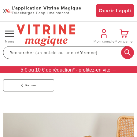
L’application Vitrine Magique
x
Ouvrir l’appli
Téléchargez l’appli maintenant
Changer
Menu
Mon compte
Mon panier
de
navigation
5 € ou 10 € de réduction* - profitez-en vite →
Retour