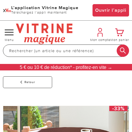
L’application Vitrine Magique
x
Ouvrir l’appli
Téléchargez l’appli maintenant
Changer
Menu
Mon compte
Mon panier
de
navigation
5 € ou 10 € de réduction* - profitez-en vite →
Retour
-33%