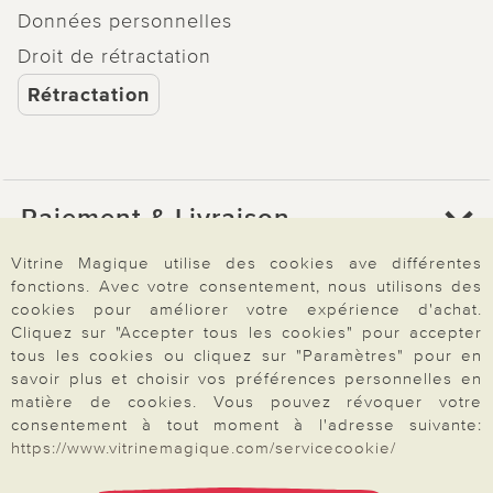
Données personnelles
Droit de rétractation
Rétractation
Paiement & Livraison
Vitrine Magique utilise des cookies ave différentes
fonctions. Avec votre consentement, nous utilisons des
À propos de nous
cookies pour améliorer votre expérience d'achat.
Cliquez sur "Accepter tous les cookies" pour accepter
tous les cookies ou cliquez sur "Paramètres" pour en
Besoin d'aide?
savoir plus et choisir vos préférences personnelles en
matière de cookies. Vous pouvez révoquer votre
consentement à tout moment à l'adresse suivante:
https://www.vitrinemagique.com/servicecookie/
Mentions légales
|
CGV
|
Données & liberté
|
Vie privée & cookies
Prix en Euro, TVA légale incluse