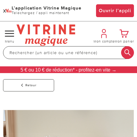
L’application Vitrine Magique
x
Ouvrir l’appli
Téléchargez l’appli maintenant
Changer
Menu
Mon compte
Mon panier
de
navigation
5 € ou 10 € de réduction* - profitez-en vite →
Retour