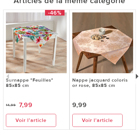
Articles de la même catégorie
-46%
Surnappe "Feuilles"
Nappe jacquard coloris
85x85 cm
or rose, 85x85 cm
7,99
9,99
14,99
Voir l’article
Voir l’article