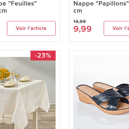
e "Feuilles"
Nappe "Papillons
cm
cm
14,99
9,99
Voir l’article
Voir l’
-23%