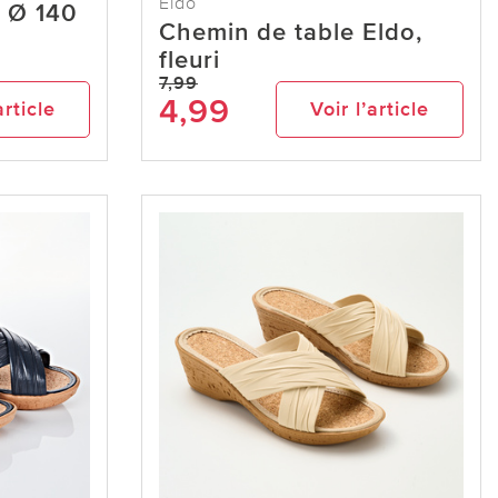
Eldo
" Ø 140
Chemin de table Eldo,
fleuri
7,99
4,99
article
Voir l’article