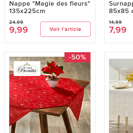
Nappe "Magie des fleurs"
Surnapp
135x225cm
85x85 
24,99
14,99
9,99
7,99
Voir l’article
-50%