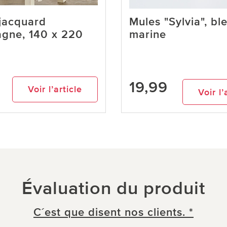
jacquard
Mules "Sylvia", bl
gne, 140 x 220
marine
19,99
Voir l’article
Voir l’
Évaluation du produit
C´est que disent nos clients. *