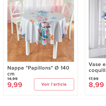
Vase e
Nappe "Papillons" Ø 140
coquil
cm
14,99
17,99
9,99
8,99
Voir l’article