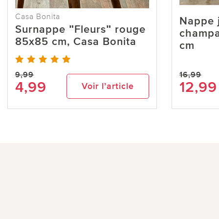
Casa Bonita
Nappe 
Surnappe ʺFleursʺ rouge
champa
85x85 cm, Casa Bonita
cm
9,99
16,99
4,99
12,99
Voir l’article