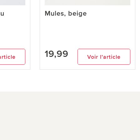
eu
Mules, beige
19,99
article
Voir l’article