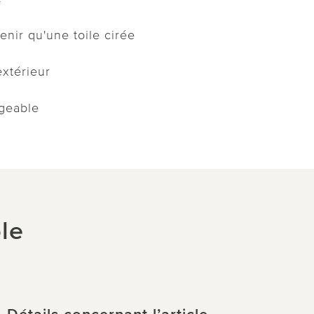
tenir qu'une toile cirée
'extérieur
geable
le