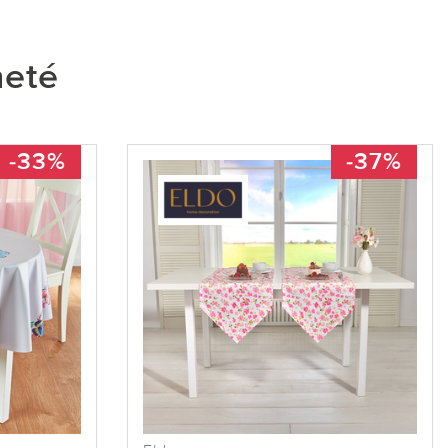
heté
-33%
-37%