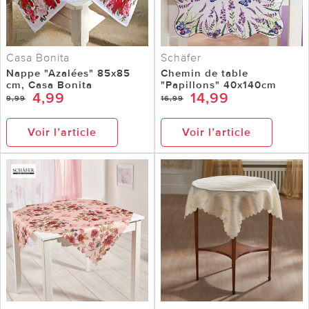
Casa Bonita
Schäfer
Nappe "Azalées" 85x85
Chemin de table
cm, Casa Bonita
"Papillons" 40x140cm
4,99
14,99
9,99
16,99
Voir l’article
Voir l’article