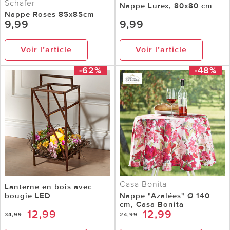
Schäfer
Nappe Lurex, 80x80 cm
Nappe Roses 85x85cm
9,99
9,99
Voir l’article
Voir l’article
-62%
-48%
Casa Bonita
Lanterne en bois avec
bougie LED
Nappe "Azalées" Ø 140
cm, Casa Bonita
12,99
12,99
34,99
24,99