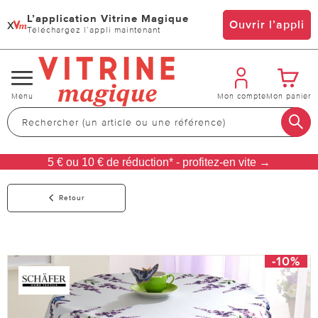
L’application Vitrine Magique
x
Ouvrir l’appli
Téléchargez l’appli maintenant
Changer
Menu
Mon compte
Mon panier
de
navigation
5 € ou 10 € de réduction* - profitez-en vite →
Retour
-10%