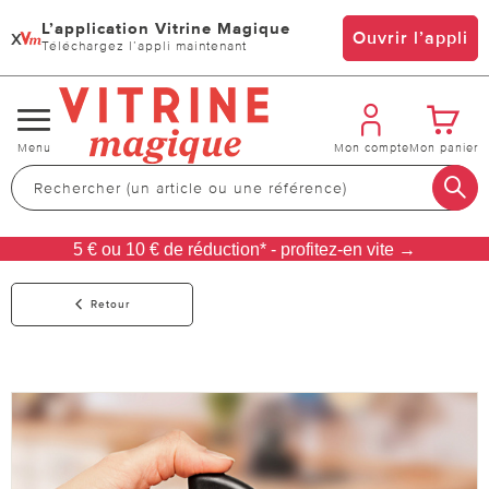
L’application Vitrine Magique
x
Ouvrir l’appli
Téléchargez l’appli maintenant
Changer
Menu
Mon compte
Mon panier
de
navigation
5 € ou 10 € de réduction* - profitez-en vite →
Retour