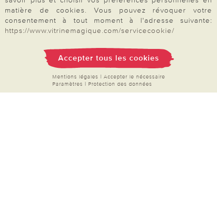
savoir plus et choisir vos préférences personnelles en
matière de cookies. Vous pouvez révoquer votre
Droit de rétractation
consentement à tout moment à l'adresse suivante:
https://www.vitrinemagique.com/servicecookie/
Rétractation
Accepter tous les cookies
Mentions légales
|
Accepter le nécessaire
Paiement & Livraison
Paramètres
|
Protection des données
À propos de nous
Besoin d'aide?
Mentions légales
|
CGV
|
Données & liberté
|
Vie privée & cookies
Prix en Euro, TVA légale incluse
©2026 Vitrine Magique