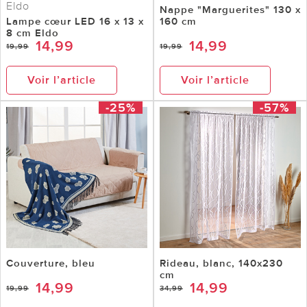
Eldo
Nappe "Marguerites" 130 x
Lampe cœur LED 16 x 13 x
160 cm
8 cm Eldo
14,99
14,99
19,99
19,99
Voir l’article
Voir l’article
-25%
-57%
Couverture, bleu
Rideau, blanc, 140x230
cm
14,99
14,99
19,99
34,99