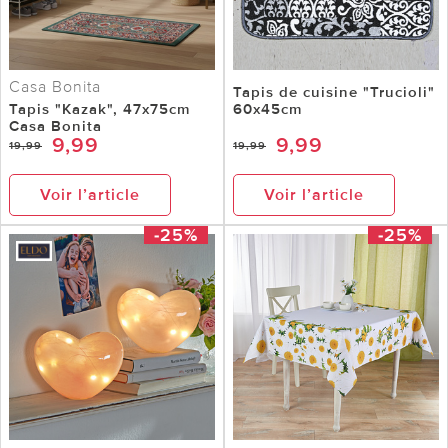
Casa Bonita
Tapis de cuisine "Trucioli"
Tapis "Kazak", 47x75cm
60x45cm
Casa Bonita
9,99
9,99
19,99
19,99
Voir l’article
Voir l’article
-25%
-25%