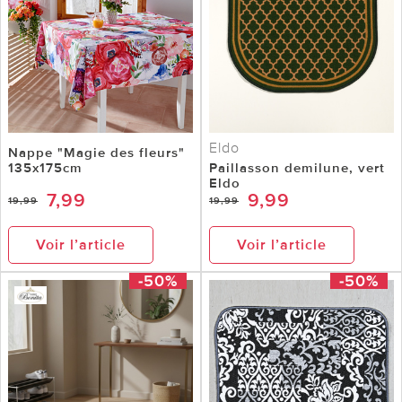
Eldo
Nappe "Magie des fleurs"
135x175cm
Paillasson demilune, vert
Eldo
7,99
9,99
19,99
19,99
Voir l’article
Voir l’article
-50%
-50%