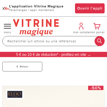
L’application Vitrine Magique
x
Ouvrir l’appli
Téléchargez l’appli maintenant
Changer
Menu
Mon compte
Mon panier
de
navigation
5 € ou 10 € de réduction* - profitez-en vite →
Retour
-50%