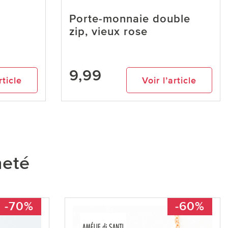
Porte-monnaie double
zip, vieux rose
9,99
rticle
Voir l’article
heté
-70%
-60%