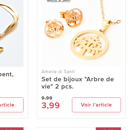
Amelie di Santi
pent,
Set de bijoux "Arbre de
vie" 2 pcs.
9,99
3,99
article
Voir l’article