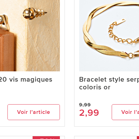
20 vis magiques
Bracelet style ser
coloris or
9,99
2,99
Voir l’article
Voir l’