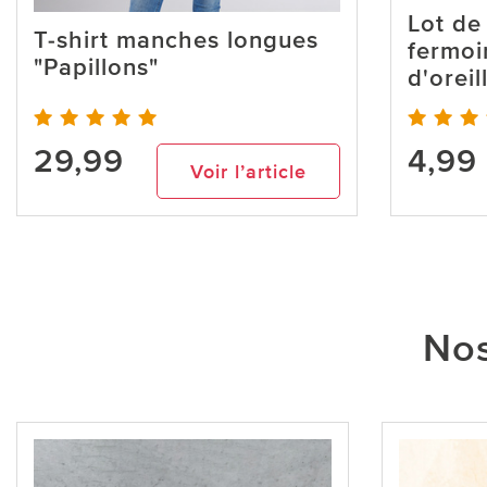
Lot de
T-shirt manches longues
fermoi
"Papillons"
d'oreil
29,99
4,99
Voir l’article
Nos