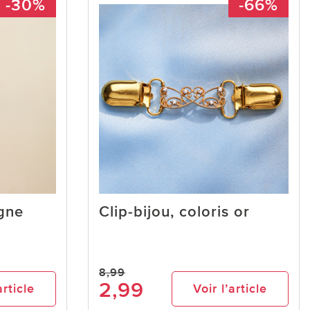
-30%
-66%
gne
Clip-bijou, coloris or
8,99
2,99
article
Voir l’article