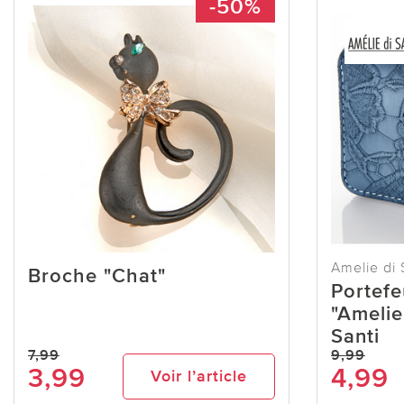
-50%
Amelie di 
Broche "Chat"
Portefe
"Amelie
Santi
7,99
9,99
3,99
4,99
Voir l’article