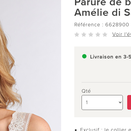
Parure de b
Amélie di S
Référence :
6628900
Voir l'
Livraison en 3-
Qté
Exclusif : le collier