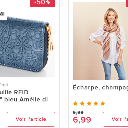
-50%
Santi
Écharpe, champa
uille RFID
" bleu Amélie di
9,99
6,99
Voir l’article
Voir l’