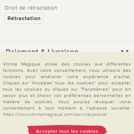
Droit de rétractation
Rétractation
Paiement & Livraison
Vitrine Magique utilise des cookies ave différentes
fonctions. Avec votre consentement, nous utilisons des
À propos de nous
cookies pour améliorer votre expérience d'achat.
Cliquez sur "Accepter tous les cookies" pour accepter
tous les cookies ou cliquez sur "Paramètres" pour en
Besoin d'aide?
savoir plus et choisir vos préférences personnelles en
matière de cookies. Vous pouvez révoquer votre
consentement à tout moment à l'adresse suivante:
https://www.vitrinemagique.com/servicecookie/
Mentions légales
|
CGV
|
Données & liberté
|
Vie privée & cookies
Prix en Euro, TVA légale incluse
©2026 Vitrine Magique
Accepter tous les cookies