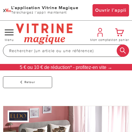
L’application Vitrine Magique
x
Ouvrir l’appli
Téléchargez l’appli maintenant
Changer
Menu
Mon compte
Mon panier
de
navigation
5 € ou 10 € de réduction* - profitez-en vite →
Retour