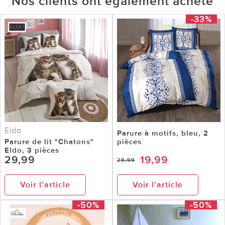
Nos clients ont également acheté
-33%
Eldo
Parure à motifs, bleu, 2
Parure de lit "Chatons"
pièces
Eldo, 3 pièces
29,99
19,99
29,99
Voir l’article
Voir l’article
-50%
-50%