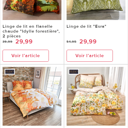
Linge de lit en flanelle
Linge de lit "Esra"
chaude "Idylle forestière",
2 pièces
29,99
29,99
39,99
54,95
Voir l’article
Voir l’article