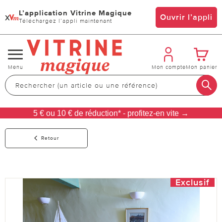
L’application Vitrine Magique
x
Ouvrir l’appli
Téléchargez l’appli maintenant
Changer
Menu
Mon compte
Mon panier
de
navigation
5 € ou 10 € de réduction* - profitez-en vite →
Retour
Exclusif