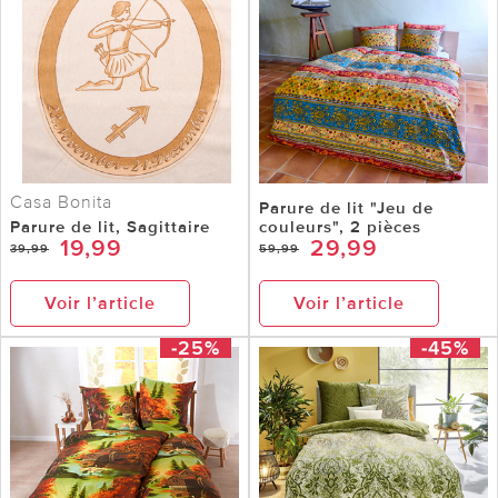
Casa Bonita
Parure de lit "Jeu de
Parure de lit, Sagittaire
couleurs", 2 pièces
19,99
29,99
39,99
59,99
Voir l’article
Voir l’article
-25%
-45%