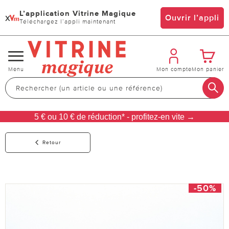
L’application Vitrine Magique
x
Ouvrir l’appli
Téléchargez l’appli maintenant
Changer
Menu
Mon compte
Mon panier
de
navigation
5 € ou 10 € de réduction* - profitez-en vite →
Retour
-50%