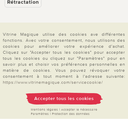
Rétractation
Paiement & Livraison
Vitrine Magique utilise des cookies ave différentes
fonctions. Avec votre consentement, nous utilisons des
cookies pour améliorer votre expérience d'achat.
Cliquez sur "Accepter tous les cookies" pour accepter
À propos de nous
tous les cookies ou cliquez sur "Paramètres" pour en
savoir plus et choisir vos préférences personnelles en
matière de cookies. Vous pouvez révoquer votre
Besoin d'aide?
consentement à tout moment à l'adresse suivante:
https://www.vitrinemagique.com/servicecookie/
Mentions légales
|
CGV
|
Données & liberté
|
Vie privée & cookies
Accepter tous les cookies
Prix en Euro, TVA légale incluse
©2026 Vitrine Magique
Mentions légales
|
Accepter le nécessaire
Paramètres
|
Protection des données