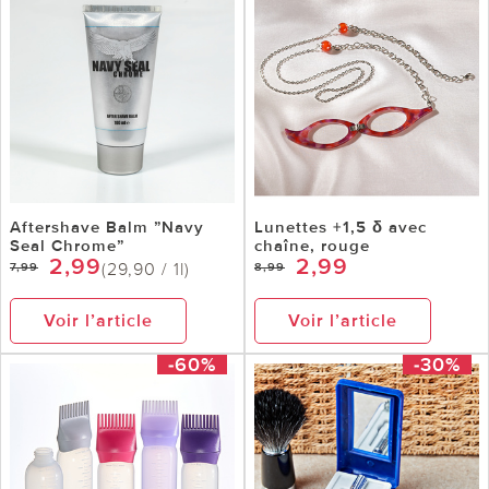
Aftershave Balm ”Navy
Lunettes +1,5 δ avec
Seal Chrome”
chaîne, rouge
2,99
2,99
(29,90 / 1l)
7,99
8,99
Voir l’article
Voir l’article
-60%
-30%