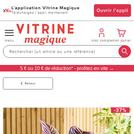
L’application Vitrine Magique
x
Ouvrir l’appli
Téléchargez l’appli maintenant
Changer
Menu
Mon compte
Mon panier
de
navigation
5 € ou 10 € de réduction* - profitez-en vite →
Retour
-37%