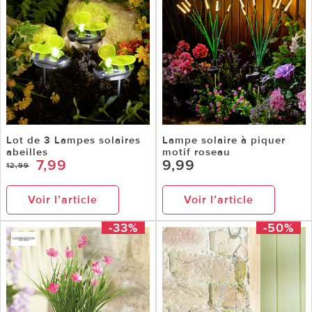
Lot de 3 Lampes solaires
Lampe solaire à piquer
abeilles
motif roseau
7,99
9,99
12,99
Voir l’article
Voir l’article
-33%
-50%