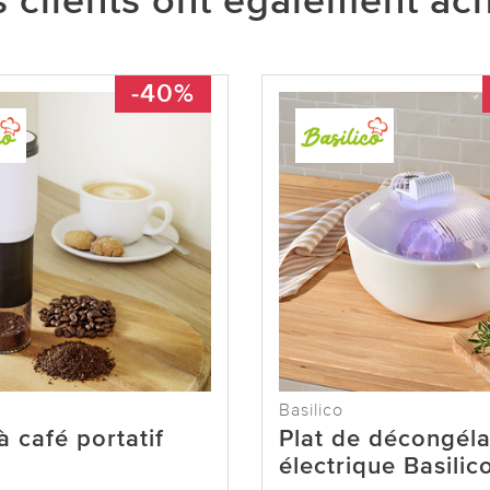
 clients ont également ac
-40%
Basilico
à café portatif
Plat de décongéla
électrique Basilic