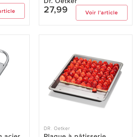
Dr. Oetker
27,99
article
Voir l’article
DR. Oetker
n acier
Plaque à pâtisserie