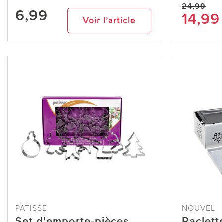
24,99
6,99
14,99
Voir l’article
PATISSE
NOUVEL
Set d'emporte-pièces
Raclett