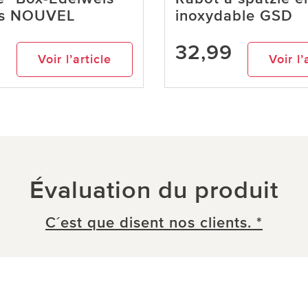
es NOUVEL
inoxydable GSD
9
32,99
Voir l’article
Voir l’
Évaluation du produit
C´est que disent nos clients. *