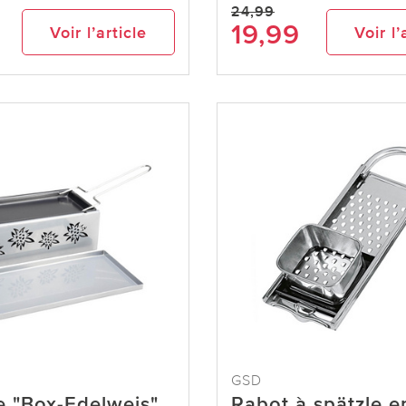
24,99
19,99
Voir l’article
Voir l’
GSD
e "Box-Edelweis"
Rabot à spätzle e