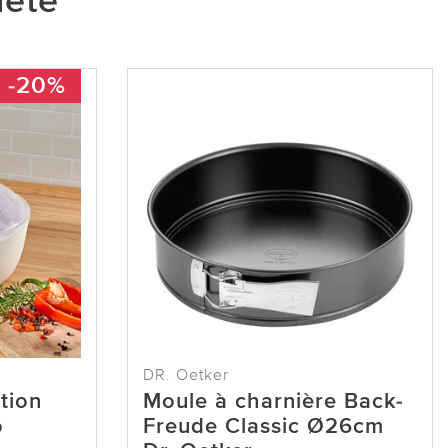
heté
-20%
DR. Oetker
tion
Moule à charnière Back-
o
Freude Classic Ø26cm