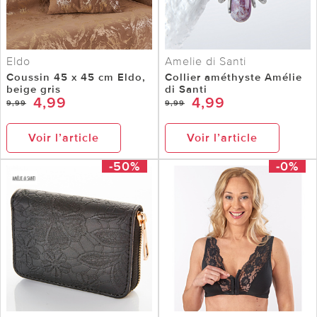
Eldo
Amelie di Santi
Coussin 45 x 45 cm Eldo,
Collier améthyste Amélie
beige gris
di Santi
4,99
4,99
9,99
9,99
Voir l’article
Voir l’article
-50%
-0%