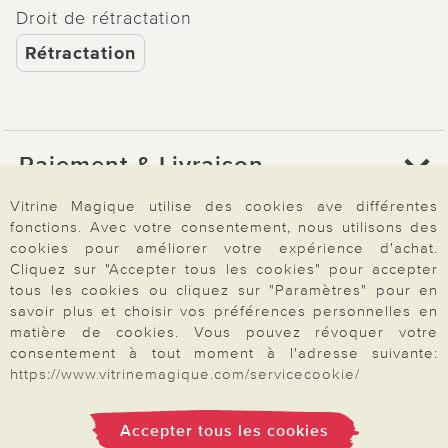
Droit de rétractation
Rétractation
Paiement & Livraison
Vitrine Magique utilise des cookies ave différentes
fonctions. Avec votre consentement, nous utilisons des
À propos de nous
cookies pour améliorer votre expérience d'achat.
Cliquez sur "Accepter tous les cookies" pour accepter
tous les cookies ou cliquez sur "Paramètres" pour en
Besoin d'aide?
savoir plus et choisir vos préférences personnelles en
matière de cookies. Vous pouvez révoquer votre
consentement à tout moment à l'adresse suivante:
https://www.vitrinemagique.com/servicecookie/
Mentions légales
|
CGV
|
Données & liberté
|
Vie privée & cookies
Prix en Euro, TVA légale incluse
©2026 Vitrine Magique
Accepter tous les cookies