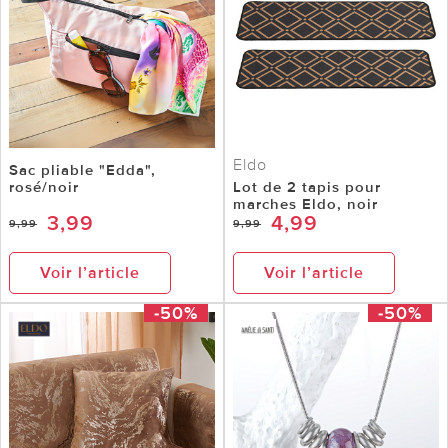
Eldo
Sac pliable "Edda",
rosé/noir
Lot de 2 tapis pour
marches Eldo, noir
3,99
4,99
9,99
9,99
Voir l’article
Voir l’article
-50%
-50%