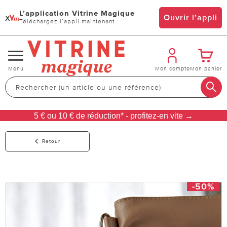
L’application Vitrine Magique
x
Ouvrir l’appli
Téléchargez l’appli maintenant
Changer
Menu
Mon compte
Mon panier
de
navigation
5 € ou 10 € de réduction* - profitez-en vite →
Retour
-50%